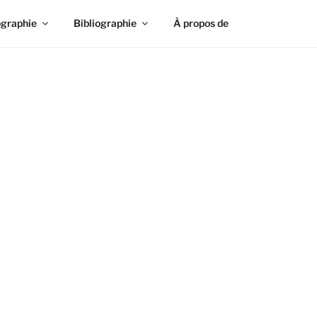
ographie
Bibliographie
À propos de
 le site de la famille Frison-Roche